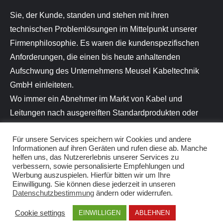
Sie, der Kunde, standen und stehen mit ihren
technischen Problemlösungen im Mittelpunkt unserer
Firmenphilosophie. Es waren die kundenspezifischen
Anforderungen, die einen bis heute anhaltenden
Aufschwung des Unternehmens Meusel Kabeltechnik
GmbH einleiteten.
Wo immer ein Abnehmer im Markt von Kabel und
Leitungen nach ausgereiften Standardprodukten oder
individuellen Problemlösungen suchte, fand er hier bei
Für unsere Services speichern wir Cookies und andere
optimalem Preis- / Leistungsverhältnis das richtige
Informationen auf ihren Geräten und rufen diese ab. Manche
Angebot und eine kompetente Beratung bei neuen
helfen uns, das Nutzererlebnis unserer Services zu
verbessern, sowie personalisierte Empfehlungen und
Applikationen.
Werbung auszuspielen. Hierfür bitten wir um Ihre
Einwilligung. Sie können diese jederzeit in unseren
Datenschutzbestimmung
ändern oder widerrufen.
Cookie settings
EINWILLIGEN
ABLEHNEN