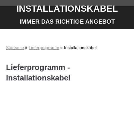
INSTALLATIONSKABEL
Sie befinden sich hier:
IMMER DAS RICHTIGE ANGEBOT
Startseite
»
Lieferprogramm
»
Installationskabel
Lieferprogramm -
Installationskabel
(N)YM(St)