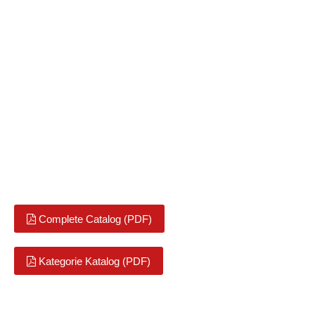
PVC-Mantelleitungen geschirmt in Anlehnung an VDE 0250-204
mit VDE-Gutachten
NYM-J
PVC-Mantelleitungen nach VDE 0250
NYM-O
PVC-Mantelleitungen nach VDE 0250
Complete Catalog (PDF)
Kategorie Katalog (PDF)