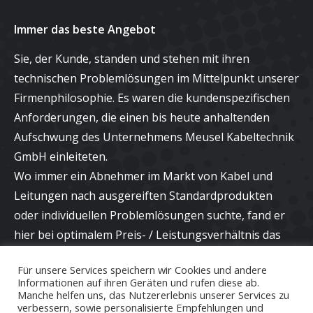
Immer das beste Angebot
Sie, der Kunde, standen und stehen mit ihren
technischen Problemlösungen im Mittelpunkt unserer
Firmenphilosophie. Es waren die kundenspezifischen
Anforderungen, die einen bis heute anhaltenden
Aufschwung des Unternehmens Meusel Kabeltechnik
GmbH einleiteten.
Wo immer ein Abnehmer im Markt von Kabel und
Leitungen nach ausgereiften Standardprodukten
oder individuellen Problemlösungen suchte, fand er
hier bei optimalem Preis- / Leistungsverhältnis das
richtige Angebot und eine kompetente Beratung bei
Für unsere Services speichern wir Cookies und andere
neuen Applikationen.
Informationen auf ihren Geräten und rufen diese ab.
Manche helfen uns, das Nutzererlebnis unserer Services zu
verbessern, sowie personalisierte Empfehlungen und