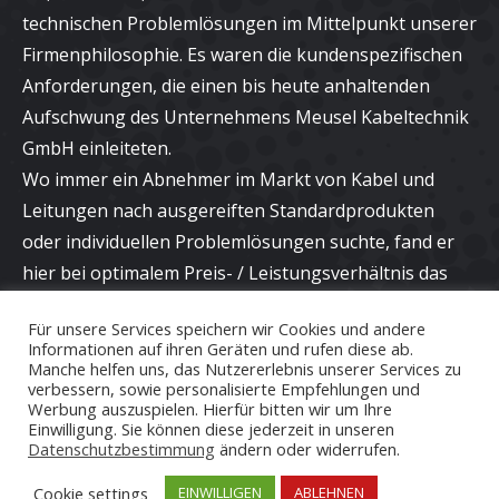
technischen Problemlösungen im Mittelpunkt unserer
Firmenphilosophie. Es waren die kundenspezifischen
Anforderungen, die einen bis heute anhaltenden
Aufschwung des Unternehmens Meusel Kabeltechnik
GmbH einleiteten.
Wo immer ein Abnehmer im Markt von Kabel und
Leitungen nach ausgereiften Standardprodukten
oder individuellen Problemlösungen suchte, fand er
hier bei optimalem Preis- / Leistungsverhältnis das
richtige Angebot und eine kompetente Beratung bei
Für unsere Services speichern wir Cookies und andere
neuen Applikationen.
Informationen auf ihren Geräten und rufen diese ab.
Manche helfen uns, das Nutzererlebnis unserer Services zu
verbessern, sowie personalisierte Empfehlungen und
Werbung auszuspielen. Hierfür bitten wir um Ihre
Einwilligung. Sie können diese jederzeit in unseren
Datenschutzbestimmung
ändern oder widerrufen.
Cookie settings
EINWILLIGEN
ABLEHNEN