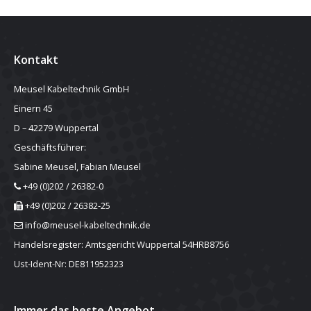
Kontakt
Meusel Kabeltechnik GmbH
Einern 45
D – 42279 Wuppertal
Geschäftsführer:
Sabine Meusel, Fabian Meusel
+49 (0)202 / 26382-0
+49 (0)202 / 26382-25
info@meusel-kabeltechnik.de
Handelsregister: Amtsgericht Wuppertal 54HRB8756
Ust-Ident-Nr: DE811952323
Immer das beste Angebot