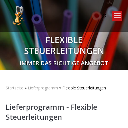
Search:
FLEXIBLE
STEUERLEITUNGEN
Sie befinden sich hier:
IMMER DAS RICHTIGE ANGEBOT
Startseite
»
Lieferprogramm
»
Flexible Steuerleitungen
Lieferprogramm - Flexible
Steuerleitungen