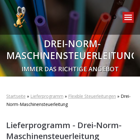
Search:
DREI-NORM-
MASCHINENSTEUERLEITUNG
Sie befinden sich hier:
IMMER DAS RICHTIGE ANGEBOT
Startseite
»
Lieferprogramm
»
Flexible Steuerleitungen
»
Drei-
Norm-Maschinensteuerleitung
Lieferprogramm - Drei-Norm-
Maschinensteuerleitung