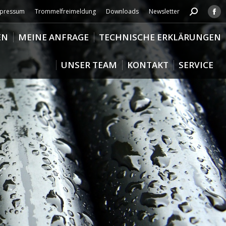
pressum
Trommelfreimeldung
Downloads
Newsletter
Search:
Fa
pa
EN
MEINE ANFRAGE
TECHNISCHE ERKLÄRUNGEN
op
in
UNSER TEAM
KONTAKT
SERVICE
ne
wi