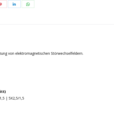
n
Teilen
Teilen
Teilen
n
tflächen
Schaltflächen
Schaltflächen
Schaltflächen
enzung von elektromagnetischen Störwechselfeldern.
tt)
1,5 | 5X2,5/1,5