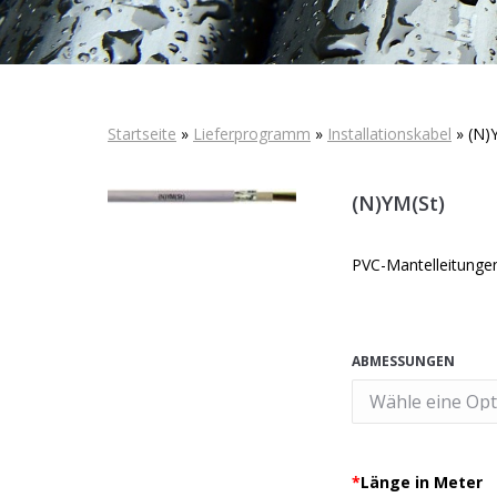
Startseite
»
Lieferprogramm
»
Installationskabel
»
(N)
(N)YM(St)
PVC-Mantelleitunge
ABMESSUNGEN
*
Länge in Meter