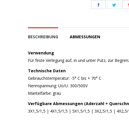
Teilen
Teile
Schaltfläche
Schal
BESCHREIBUNG
ABMESSUNGEN
Verwendung
Für feste Verlegung auf, in und unter Putz, zur Begr
Technische Daten
Gebrauchstemperatur: -5° C bis + 70° C
Nennspannung: Uo/U: 300/500V
Mantelfarbe: grau
Verfügbare Abmessungen (Aderzahl + Querschni
3X1,5/1,5 | 4X1,5/1,5 | 5X1,5/1,5 | 3X2,5/1,5 | 4X2,5/