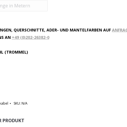
NGEN, QUERSCHNITTE, ADER- UND MANTELFARBEN AUF
ANFRA
UNS AN
+49 (0)202-26382-0
HL (TROMMEL)
skabel
SKU:
N/A
ER PRODUKT