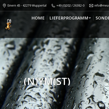
Einern 45 - 42279 Wuppertal
+49 (0)202 / 26382-0
info@meus
HOME
LIEFERPROGRAMM
SOND
(N)YM(ST)