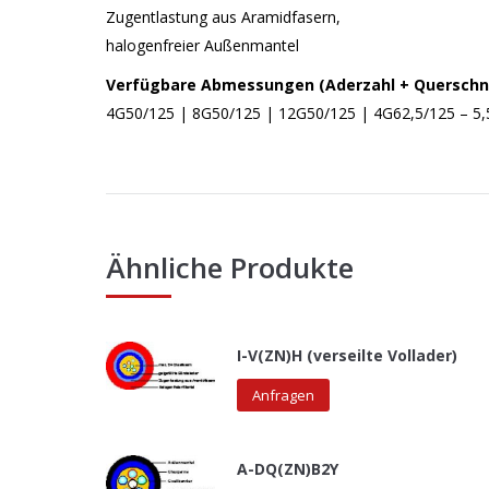
Zugentlastung aus Aramidfasern,
halogenfreier Außenmantel
Verfügbare Abmessungen (Aderzahl + Querschni
4G50/125 | 8G50/125 | 12G50/125 | 4G62,5/125 – 5,5
Ähnliche Produkte
I-V(ZN)H (verseilte Vollader)
Anfragen
A-DQ(ZN)B2Y