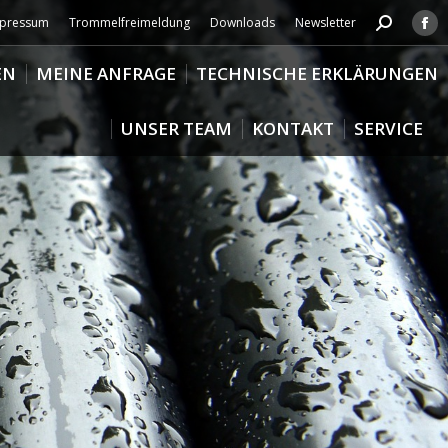
pressum
Trommelfreimeldung
Downloads
Newsletter
Search:
Fa
pa
EN
MEINE ANFRAGE
TECHNISCHE ERKLÄRUNGEN
op
in
UNSER TEAM
KONTAKT
SERVICE
ne
wi