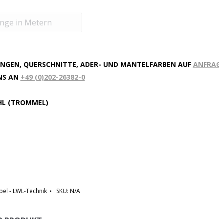
NGEN, QUERSCHNITTE, ADER- UND MANTELFARBEN AUF
ANFRA
UNS AN
+49 (0)202-26382-0
HL (TROMMEL)
bel - LWL-Technik
SKU:
N/A