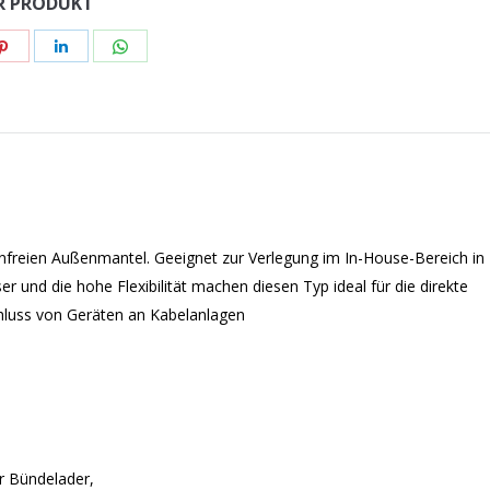
ER PRODUKT
n
Teilen
Teilen
Teilen
n
tflächen
Schaltflächen
Schaltflächen
Schaltflächen
nfreien Außenmantel. Geeignet zur Verlegung im In-House-Bereich in
 und die hohe Flexibilität machen diesen Typ ideal für die direkte
hluss von Geräten an Kabelanlagen
er Bündelader,