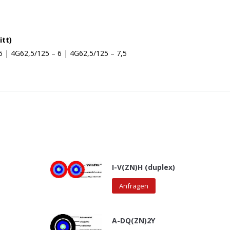
tt)
 | 4G62,5/125 – 6 | 4G62,5/125 – 7,5
I-V(ZN)H (duplex)
Anfragen
A-DQ(ZN)2Y