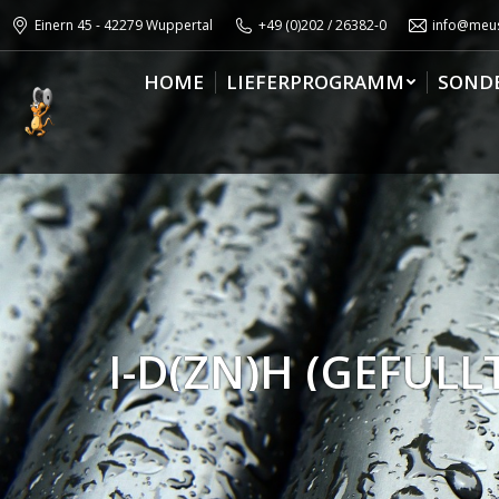
Einern 45 - 42279 Wuppertal
+49 (0)202 / 26382-0
info@meus
HOME
LIEFERPROGRAMM
SOND
I-D(ZN)H (GEFÜL