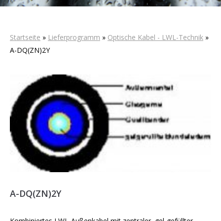
Startseite
»
Lieferprogramm
»
Optische Kabel - LWL-Technik
»
A-DQ(ZN)2Y
A-DQ(ZN)2Y
Kombiniertes LWL-Außenkabel mit zentraler, gel-gefüllter