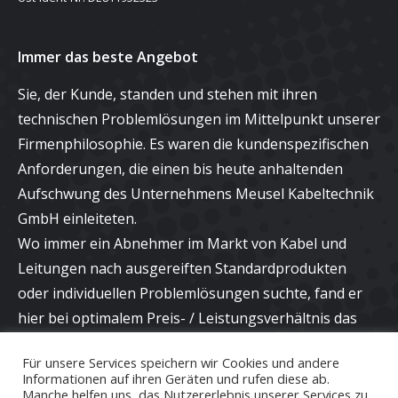
Immer das beste Angebot
Sie, der Kunde, standen und stehen mit ihren
technischen Problemlösungen im Mittelpunkt unserer
Firmenphilosophie. Es waren die kundenspezifischen
Anforderungen, die einen bis heute anhaltenden
Aufschwung des Unternehmens Meusel Kabeltechnik
GmbH einleiteten.
Wo immer ein Abnehmer im Markt von Kabel und
Leitungen nach ausgereiften Standardprodukten
oder individuellen Problemlösungen suchte, fand er
hier bei optimalem Preis- / Leistungsverhältnis das
richtige Angebot und eine kompetente Beratung bei
Für unsere Services speichern wir Cookies und andere
neuen Applikationen.
Informationen auf ihren Geräten und rufen diese ab.
Manche helfen uns, das Nutzererlebnis unserer Services zu