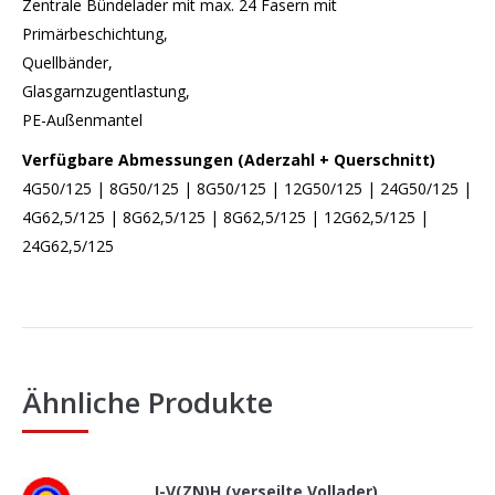
Zentrale Bündelader mit max. 24 Fasern mit
Primärbeschichtung,
Quellbänder,
Glasgarnzugentlastung,
PE-Außenmantel
Verfügbare Abmessungen (Aderzahl + Querschnitt)
4G50/125 | 8G50/125 | 8G50/125 | 12G50/125 | 24G50/125 |
4G62,5/125 | 8G62,5/125 | 8G62,5/125 | 12G62,5/125 |
24G62,5/125
Ähnliche Produkte
I-V(ZN)H (verseilte Vollader)