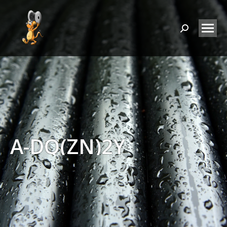
Search:
A-DQ(ZN)2Y