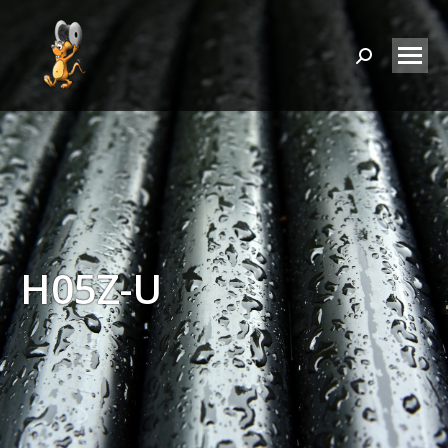
Search:
H05Z-U