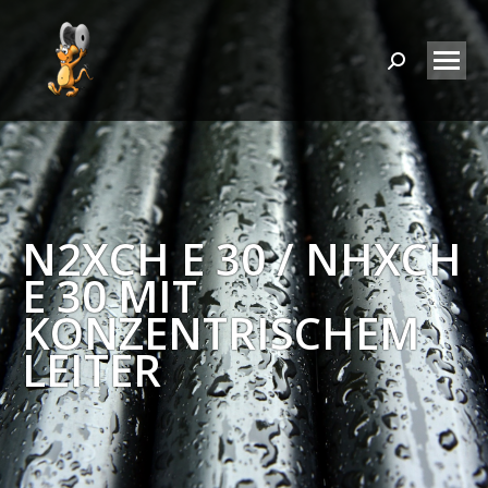
Search:
N2XCH E 30 / NHXCH
E 30 MIT
KONZENTRISCHEM
LEITER