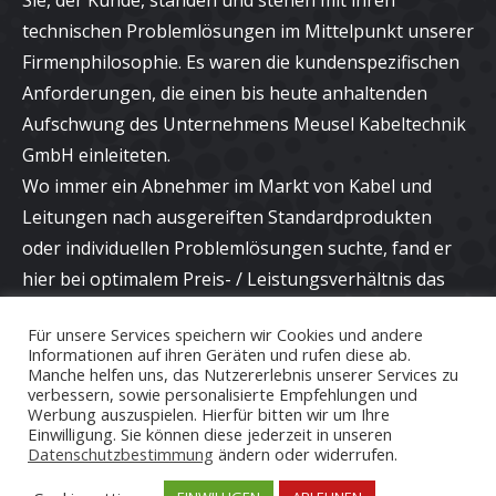
Sie, der Kunde, standen und stehen mit ihren
technischen Problemlösungen im Mittelpunkt unserer
Firmenphilosophie. Es waren die kundenspezifischen
Anforderungen, die einen bis heute anhaltenden
Aufschwung des Unternehmens Meusel Kabeltechnik
GmbH einleiteten.
Wo immer ein Abnehmer im Markt von Kabel und
Leitungen nach ausgereiften Standardprodukten
oder individuellen Problemlösungen suchte, fand er
hier bei optimalem Preis- / Leistungsverhältnis das
richtige Angebot und eine kompetente Beratung bei
Für unsere Services speichern wir Cookies und andere
neuen Applikationen.
Informationen auf ihren Geräten und rufen diese ab.
Manche helfen uns, das Nutzererlebnis unserer Services zu
verbessern, sowie personalisierte Empfehlungen und
Werbung auszuspielen. Hierfür bitten wir um Ihre
Einwilligung. Sie können diese jederzeit in unseren
Datenschutzbestimmung
ändern oder widerrufen.