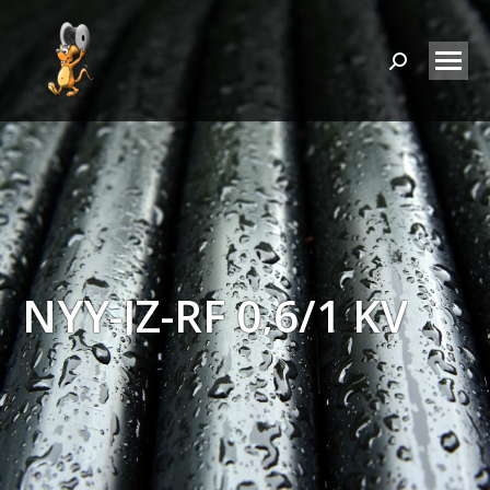
Search:
NYY-JZ-RF 0,6/1 KV