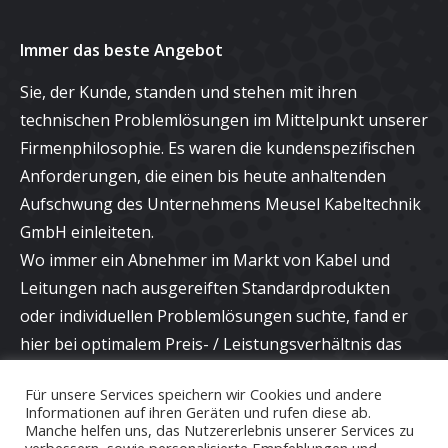
Immer das beste Angebot
Sie, der Kunde, standen und stehen mit ihren
technischen Problemlösungen im Mittelpunkt unserer
Firmenphilosophie. Es waren die kundenspezifischen
Anforderungen, die einen bis heute anhaltenden
Aufschwung des Unternehmens Meusel Kabeltechnik
GmbH einleiteten.
Wo immer ein Abnehmer im Markt von Kabel und
Leitungen nach ausgereiften Standardprodukten
oder individuellen Problemlösungen suchte, fand er
hier bei optimalem Preis- / Leistungsverhältnis das
richtige Angebot und eine kompetente Beratung bei
Für unsere Services speichern wir Cookies und andere
neuen Applikationen.
Informationen auf ihren Geräten und rufen diese ab.
Manche helfen uns, das Nutzererlebnis unserer Services zu