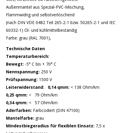
Außenmantel aus Spezial-PVC-Mischung,
Flammwidrig und selbstverlöschend
(nach DIN VDE 0482 Teil 265-2-1 bzw. 50265-2-1 und IEC
60332-1) Öl- und kühlmittelbeständig
Farbe: grau (RAL 7001),
Technische Daten
Temperaturbereich:
Bewegt:
-5° C bis + 70° C
Nennspannung:
250 V
Prüfspannung:
1500 V
Leiterwiderstand:
0,14 qmm:
< 138 Ohm/km
0,25 qmm:
< 79 Ohm/km
0,34 qmm:
< 57 Ohm/km
Aderfarben:
Farbcodiert (DIN 47100)
Mantelfarbe:
grau
Mindestbiegeradius
für flexiblen Einsatz:
7,5 x