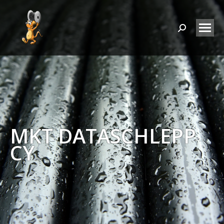
Search:
MKT DATASCHLEPP
CY