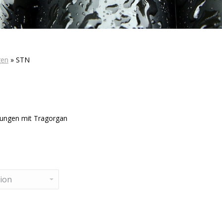
gen
»
STN
tungen mit Tragorgan