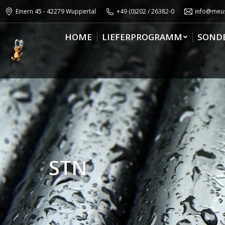
Einern 45 - 42279 Wuppertal
+49 (0)202 / 26382-0
info@meus
HOME
LIEFERPROGRAMM
SOND
STN