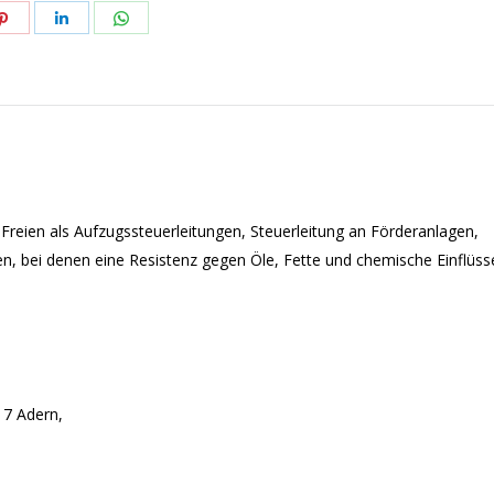
n
Teilen
Teilen
Teilen
n
tflächen
Schaltflächen
Schaltflächen
Schaltflächen
reien als Aufzugssteuerleitungen, Steuerleitung an Förderanlagen,
n, bei denen eine Resistenz gegen Öle, Fette und chemische Einflüss
 7 Adern,