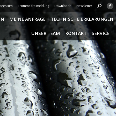
pressum
Trommelfreimeldung
Downloads
Newsletter
Search:
Fa
pa
EN
MEINE ANFRAGE
TECHNISCHE ERKLÄRUNGEN
op
in
UNSER TEAM
KONTAKT
SERVICE
ne
wi