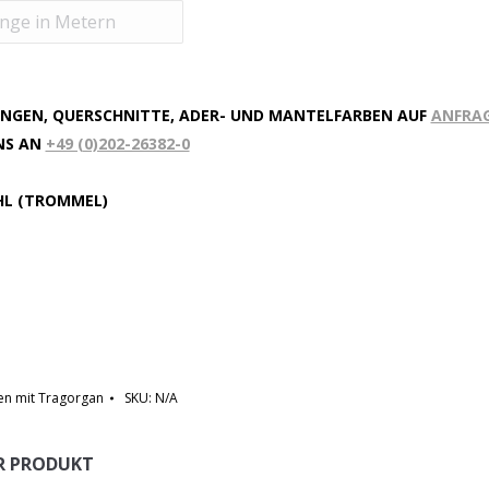
NGEN, QUERSCHNITTE, ADER- UND MANTELFARBEN AUF
ANFRA
UNS AN
+49 (0)202-26382-0
HL (TROMMEL)
en mit Tragorgan
SKU:
N/A
ER PRODUKT