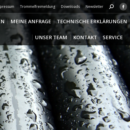
pressum
Trommelfreimeldung
Downloads
Newsletter
Search:
Fa
pa
EN
MEINE ANFRAGE
TECHNISCHE ERKLÄRUNGEN
op
in
UNSER TEAM
KONTAKT
SERVICE
ne
wi