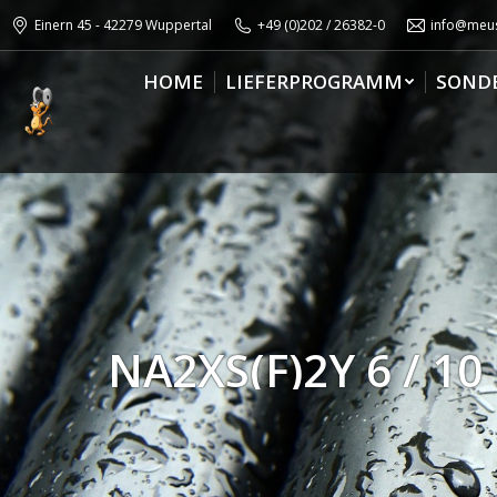
Einern 45 - 42279 Wuppertal
+49 (0)202 / 26382-0
info@meus
HOME
LIEFERPROGRAMM
SOND
NA2XS(F)2Y 6 / 10