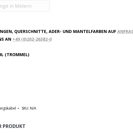
NGEN, QUERSCHNITTE, ADER- UND MANTELFARBEN AUF
ANFRA
UNS AN
+49 (0)202-26382-0
HL (TROMMEL)
ungskabel
SKU:
N/A
ER PRODUKT