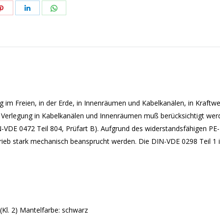
n
Teilen
Teilen
Teilen
n
tflächen
Schaltflächen
Schaltflächen
Schaltflächen
im Freien, in der Erde, in Innenräumen und Kabelkanälen, in Kraftw
der Verlegung in Kabelkanälen und Innenräumen muß berücksichtigt wer
IN-VDE 0472 Teil 804, Prüfart B). Aufgrund des widerstandsfähigen PE-
rieb stark mechanisch beansprucht werden. Die DIN-VDE 0298 Teil 1 i
(Kl. 2) Mantelfarbe: schwarz